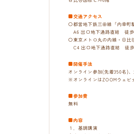
■交通アクセス
〇都営地下鉄三田線「内幸町
A6 出口地下通路直結 徒歩
〇東京メトロ丸の内線・日比
C4 出口地下通路直結 徒歩
■開催手法
オンライン参加(先着350名)、
※オンラインはZOOMウェビ
■参加費
無料
■内容
１．基調講演