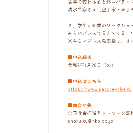
食事で変わる心と体～バラン
清水希容さん（空手家・東京
２．学生と企業のワークシ
みらいプレスで見えてくる！
※みらいプレス発表後は、オ
■申込締切
令和7年1月28日（火）
■申込はこちら
https://www.secure-cloud
■問合せ先
全国食育推進ネットワーク事務
shokuiku@nkb.co.jp