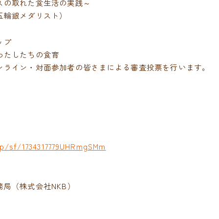
スの取れた食生活の実践～
五輪銀メダリスト）
ョップ
わたしたちの食育
ンライン・対面参加者の皆さまによる審査投票を行います。
.jp/sf/1734317779UHRmgSMm
局（株式会社NKB）