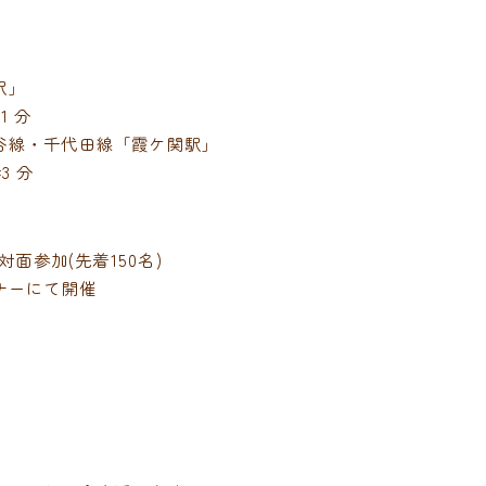
駅」
1 分
谷線・千代田線「霞ケ関駅」
3 分
対面参加(先着150名)
ナーにて開催